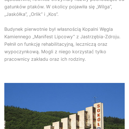
gatunków ptaków. W okolicy pojawiła się „Wilga”,
„Jaskółka”, „Orlik” i „Kos”.
Budynek pierwotnie był własnością Kopalni Węgla
Kamiennego „Manifest Lipcowy” z Jastrzębia-Zdroju.
Pełnił on funkcję rehabilitacyjną, leczniczą oraz
wypoczynkową. Mogli z niego korzystać tylko
pracownicy zakładu oraz ich rodziny.