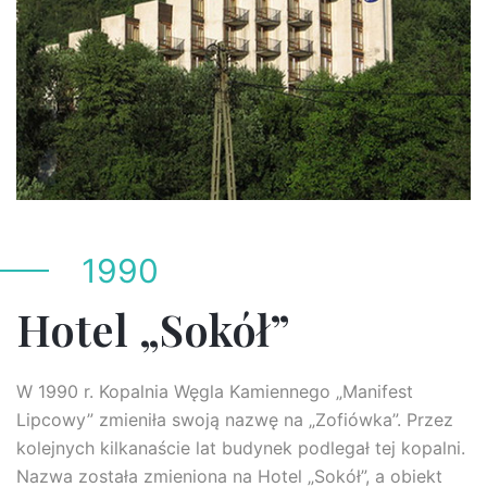
1990
Hotel „Sokół”
W 1990 r. Kopalnia Węgla Kamiennego „Manifest
Lipcowy” zmieniła swoją nazwę na „Zofiówka”. Przez
kolejnych kilkanaście lat budynek podlegał tej kopalni.
Nazwa została zmieniona na Hotel „Sokół”, a obiekt