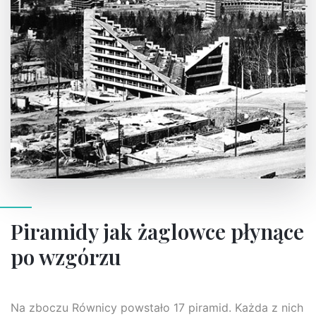
Piramidy jak żaglowce płynące
po wzgórzu
Na zboczu Równicy powstało 17 piramid. Każda z nich